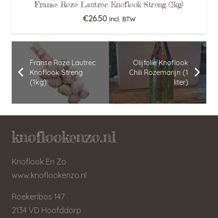
Franse Roze Lautrec Knoflook Streng (1kg)
€
26.50
Incl. BTW
Franse Roze Lautrec
Olijfolie Knoflook
Knoflook Streng
Chili Rozemarijn (1
(1kg)
liter)
knoflookenzo.nl
Knoflook En Zo
www.knoflookenzo.nl
Roekenbos 147
2134 VD Hoofddorp