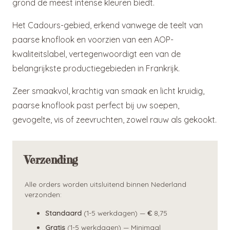
Bollen
grond de meest intense kleuren biedt.
aantal
Het Cadours-gebied, erkend vanwege de teelt van
paarse knoflook en voorzien van een AOP-
kwaliteitslabel, vertegenwoordigt een van de
belangrijkste productiegebieden in Frankrijk.
Zeer smaakvol, krachtig van smaak en licht kruidig,
paarse knoflook past perfect bij uw soepen,
gevogelte, vis of zeevruchten, zowel rauw als gekookt.
Verzending
Alle orders worden uitsluitend binnen Nederland
verzonden:
Standaard
(1-5 werkdagen) —
€
8,75
Gratis
(1-5 werkdagen) — Minimaal