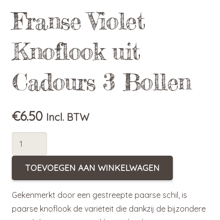
Franse Violet
Knoflook uit
Cadours 3 Bollen
€
6.50
Incl. BTW
Franse
Violet
Knoflook
TOEVOEGEN AAN WINKELWAGEN
uit
Cadours
Gekenmerkt door een gestreepte paarse schil, is
3
paarse knoflook de variëteit die dankzij de bijzondere