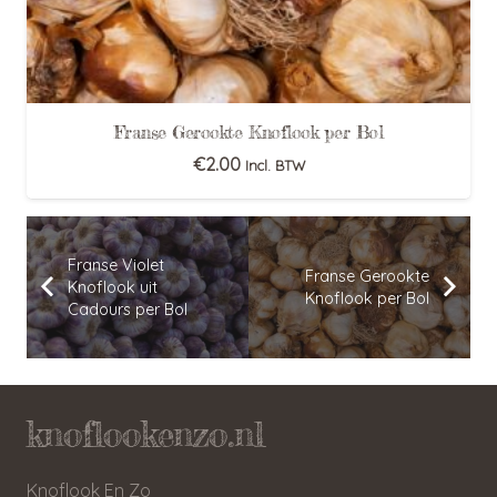
Franse Gerookte Knoflook per Bol
€
2.00
Incl. BTW
Franse Violet
Franse Gerookte
Knoflook uit
Knoflook per Bol
Cadours per Bol
knoflookenzo.nl
Knoflook En Zo