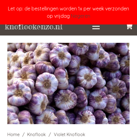
Let op: de bestellingen worden 1x per week verzonden
op vrijdag
Negeren
knoflookenzo.nl
Home
/
Knoflook
/
Violet Knoflook