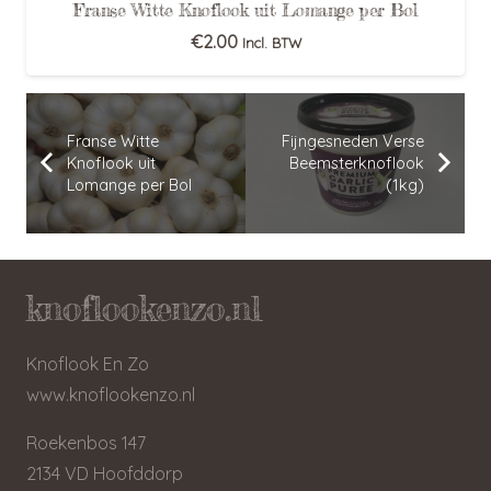
Franse Witte Knoflook uit Lomange per Bol
€
2.00
Incl. BTW
Franse Witte
Fijngesneden Verse
Knoflook uit
Beemsterknoflook
Lomange per Bol
(1kg)
knoflookenzo.nl
Knoflook En Zo
www.knoflookenzo.nl
Roekenbos 147
2134 VD Hoofddorp