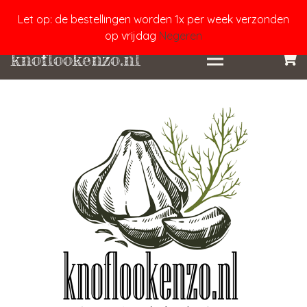
Let op: de bestellingen worden 1x per week verzonden
op vrijdag
Negeren
knoflookenzo.nl